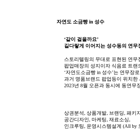
자
연
도
소
금
빵
i
n
성
수
‘같이 걸을까요’
길다랗게 이어지는 성수동의 연무장
스토리텔링의 무대로 표현된 연무
팝업매장의 성지이자 식음료 트랜
‘자연도소금빵 in 성수’는 연무장
과거 명품브랜드 팝업등이 위치한
2023년 8월 오픈과 동시에 동연
상권분석, 상품개발, 브랜딩, 패키
공간디자인, 마케팅, 재료소싱,
인크루팅, 운영시스템설계 (All b