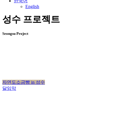
한국어
English
성
수
프
로
젝
트
Seongsu
Project
자연도소금빵 in 성수
달임막