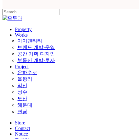
Close
Search
Menu
Property
Works
아이덴티티
브랜드 개발·운영
공간 기획·디자인
부동산 개발·투자
Project
은하수로
을왕리
익선
성수
도산
해운대
연남
Store
Contact
Notice